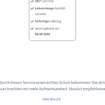
24/7
Live-Chat
Lebenslange
Nachfüll-
Garantie
Sofortige
Lieferung
Service getestet am
06.08.2026
ch unsicher, ob dieser Service hält, was er verspricht. Doch di
Zuschauer halfen, meine Zahlen zu steigern. Sehr zufrieden!"
ADIN SCHMIDT