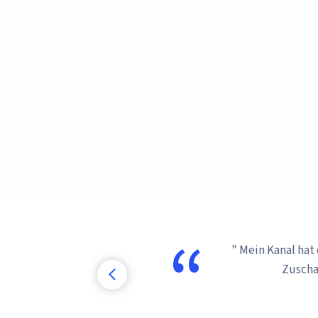
d echten
" Anfangs war i