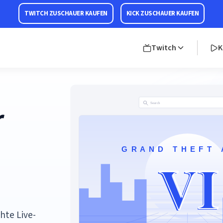
TWITCH ZUSCHAUER KAUFEN
KICK ZUSCHAUER KAUFEN
Twitch
K
r
hte Live-