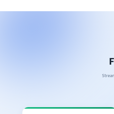
F
Strea