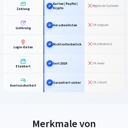
Karten | PayPal |
Begrenzte Optionen
Krypto
Zahlung
Am schnellsten
Oft langsam
Lieferung
Nicht erforderlich
Oft erforderlich
Login-Daten
Seit 2019
Oft neuer
Etabliert
Garantiert sicher
Oft riskant
Kontosicherheit
Merkmale von